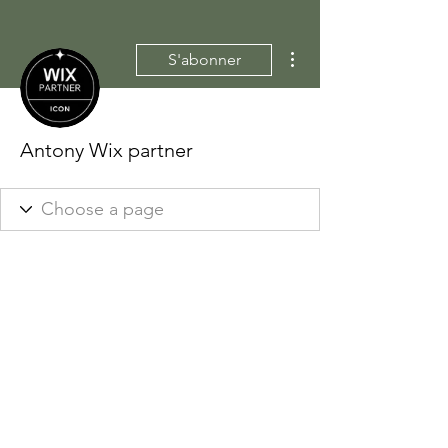
Plus d'actions
S'abonner
Antony Wix partner